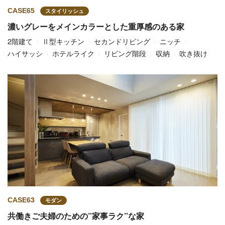
CASE65
スタイリッシュ
濃いグレーをメインカラーとした重厚感のある家
2階建て
Ⅱ型キッチン
セカンドリビング
ニッチ
ハイサッシ
ホテルライク
リビング階段
収納
吹き抜け
CASE63
モダン
共働きご夫婦のための”家事ラク”な家