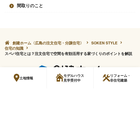
間取りのこと
創建ホーム〈広島の注文住宅・分譲住宅〉
SOKEN STYLE
住宅の知識
スペパ住宅とは？注文住宅で空間を有効活用する家づくりのポイントを解説
モデルハウス
リフォーム・
土地情報
見学受付中
非住宅建築
サイトマッ
プライバシーポリ
情報セキュリティ基本
よくある質
プ
シー
方針
問
COPYRIGHT (C) SOKEN HOME ALL RIGHTS RESERVED.