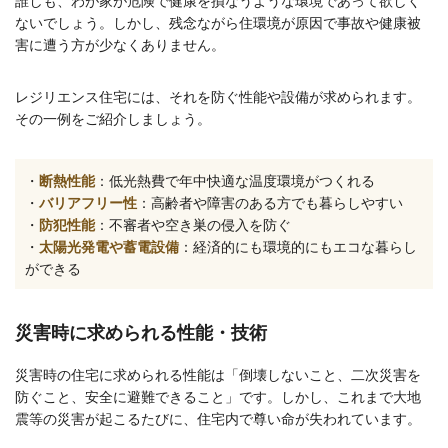
誰しも、わが家が危険で健康を損なうような環境であって欲しく
ないでしょう。しかし、残念ながら住環境が原因で事故や健康被
害に遭う方が少なくありません。
レジリエンス住宅には、それを防ぐ性能や設備が求められます。
その一例をご紹介しましょう。
・
断熱性能
：低光熱費で年中快適な温度環境がつくれる
・
バリアフリー性
：高齢者や障害のある方でも暮らしやすい
・
防犯性能
：不審者や空き巣の侵入を防ぐ
・
太陽光発電や蓄電設備
：経済的にも環境的にもエコな暮らし
ができる
災害時に求められる性能・技術
災害時の住宅に求められる性能は「倒壊しないこと、二次災害を
防ぐこと、安全に避難できること」です。しかし、これまで大地
震等の災害が起こるたびに、住宅内で尊い命が失われています。