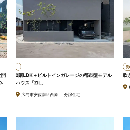
見
な開
2階LDK＋ビルトインガレージの都市型モデル
吹
-
ハウス「ZIL」
広島市安佐南区西原
分譲住宅