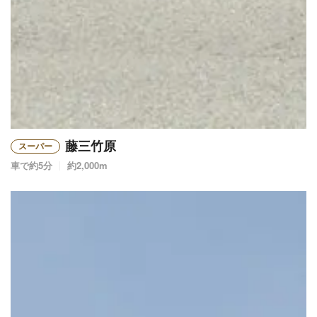
藤三竹原
スーパー
車で約5分
約2,000m