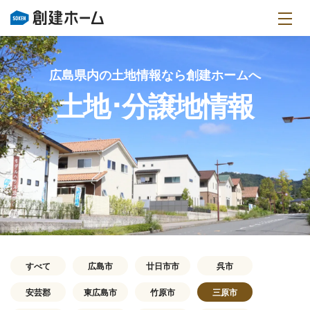
広島県内の土地情報なら創建ホームへ
土地･分譲地情報
すべて
広島市
廿日市市
呉市
安芸郡
東広島市
竹原市
三原市