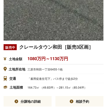
クレールタウン和田［販売3区画］
販売中
1080万円～1130万円
土地金額
土地所在地
三原市和田一丁目6455-1他
交通
「雇用促進住宅下」バス停まで徒歩2分
土地面積
164.73㎡ （49.83坪）～281.15㎡（85.04坪）
分譲地の詳細
相談予約