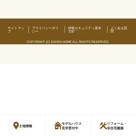
サイトマッ
プライバシーポリ
情報セキュリティ基本
よくある質
プ
シー
方針
問
COPYRIGHT (C) SOKEN HOME ALL RIGHTS RESERVED.
モデルハウス
リフォーム・
土地情報
見学受付中
非住宅建築