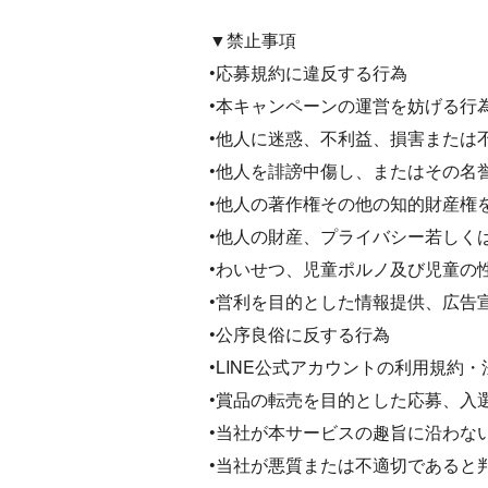
▼禁止事項
•応募規約に違反する行為
•本キャンペーンの運営を妨げる行
•他人に迷惑、不利益、損害または
•他人を誹謗中傷し、またはその名
•他人の著作権その他の知的財産権
•他人の財産、プライバシー若しく
•わいせつ、児童ポルノ及び児童の
•営利を目的とした情報提供、広告
•公序良俗に反する行為
•LINE公式アカウントの利用規約
•賞品の転売を目的とした応募、入
•当社が本サービスの趣旨に沿わな
•当社が悪質または不適切であると