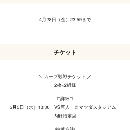
4月28日（金）23:59まで
チケット
＼ カープ観戦チケット ／
2枚×2組様
□詳細□
5月5日（水）13:30 VS巨人 ＠マツダスタジアム
内野指定席
□抽選方法□