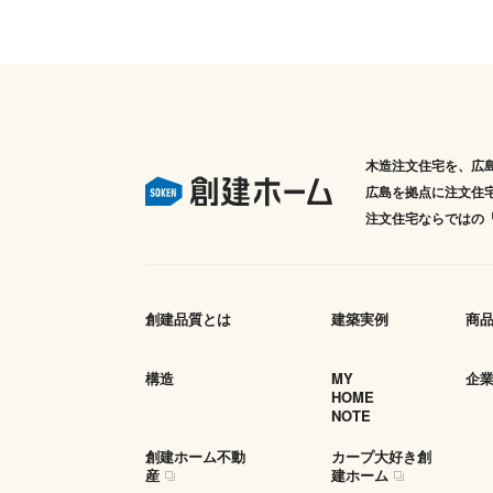
木造注文住宅を、広
広島を拠点に注文住
注文住宅ならではの
創建品質とは
建築実例
商
構造
MY
企
HOME
NOTE
創建ホーム不動
カープ大好き創
産
建ホーム