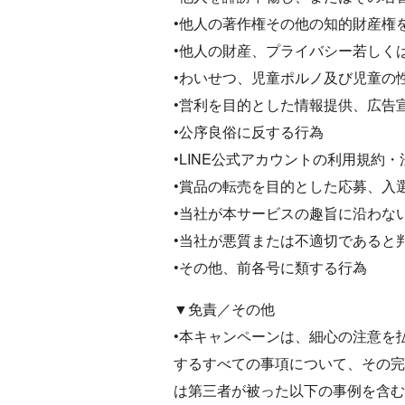
•他人の著作権その他の知的財産権
•他人の財産、プライバシー若しく
•わいせつ、児童ポルノ及び児童の
•営利を目的とした情報提供、広告
•公序良俗に反する行為
•LINE公式アカウントの利用規約
•賞品の転売を目的とした応募、入
•当社が本サービスの趣旨に沿わな
•当社が悪質または不適切であると
•その他、前各号に類する行為
▼免責／その他
•本キャンペーンは、細心の注意を
するすべての事項について、その完
は第三者が被った以下の事例を含む