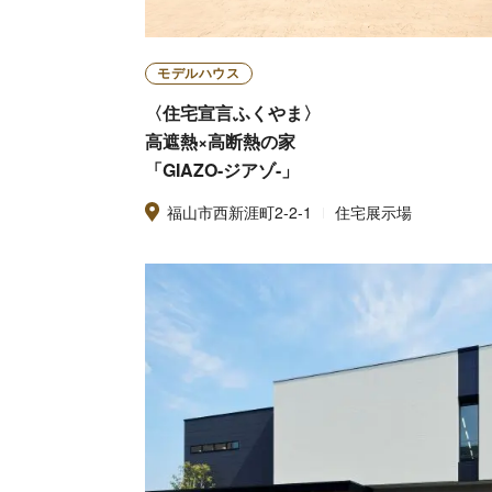
モデルハウス
〈住宅宣言ふくやま〉
高遮熱×高断熱の家
「GIAZO-ジアゾ-」
福山市西新涯町2-2-1
住宅展示場