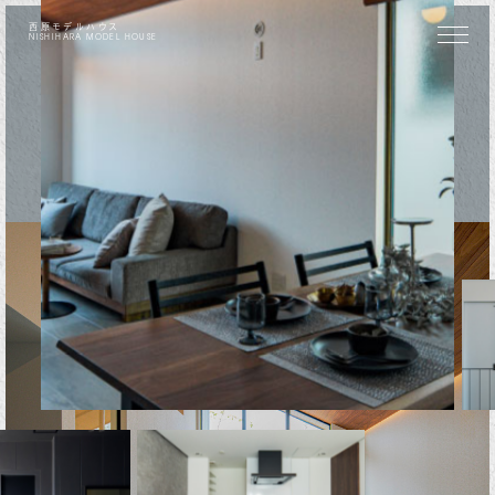
西原モデルハウス
NISHIHARA
MODEL HOUSE
2階リビングの開放感。
空に開く、
西原モデルハウス