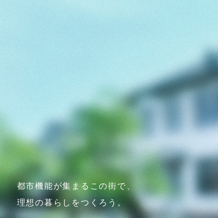
都
市
機
能
が
集
ま
る
こ
の
街
で
、
理
想
の
暮
ら
し
を
つ
く
ろ
う
。