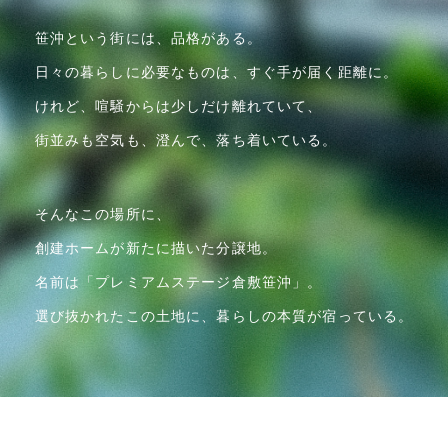
笹
沖
と
い
う
街
に
は
、
品
格
が
あ
る
。
日
々
の
暮
ら
し
に
必
要
な
も
の
は
、
す
ぐ
手
が
届
く
距
離
に
。
け
れ
ど
、
喧
騒
か
ら
は
少
し
だ
け
離
れ
て
い
て
、
街
並
み
も
空
気
も
、
澄
ん
で
、
落
ち
着
い
て
い
る
。
そ
ん
な
こ
の
場
所
に
、
創
建
ホ
ー
ム
が
新
た
に
描
い
た
分
譲
地
。
名
前
は
「
プ
レ
ミ
ア
ム
ス
テ
ー
ジ
倉
敷
笹
沖
」
。
選
び
抜
か
れ
た
こ
の
土
地
に
、
暮
ら
し
の
本
質
が
宿
っ
て
い
る
。